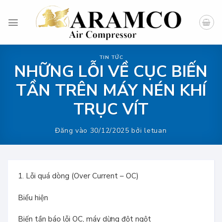
Skip
to
content
TIN TỨC
NHỮNG LỖI VỀ CỤC BIẾN
TẦN TRÊN MÁY NÉN KHÍ
TRỤC VÍT
Đăng vào
30/12/2025
bởi
letuan
1. Lỗi quá dòng (Over Current – OC)
Biểu hiện
Biến tần báo lỗi OC, máy dừng đột ngột