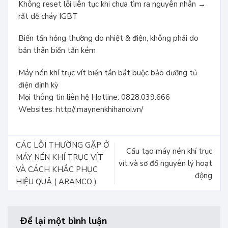
Không reset lỗi liên tục khi chưa tìm ra nguyên nhân →
rất dễ cháy IGBT
Biến tần hỏng thường do nhiệt & điện, không phải do
bản thân biến tần kém
Máy nén khí trục vít biến tần bắt buộc bảo dưỡng tủ
điện định kỳ
Mọi thông tin liên hệ Hotline: 0828.039.666
Websites: http//:maynenkhihanoi.vn/
CÁC LỖI THƯỜNG GẶP Ở
Cấu tạo máy nén khí trục
MÁY NÉN KHÍ TRỤC VÍT
vít và sơ đồ nguyên lý hoạt
VÀ CÁCH KHẮC PHỤC
động
HIỆU QUẢ ( ARAMCO )
Để lại một bình luận